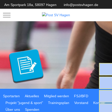
Am Sportpark 18a, 58097 Hagen
info@postsvhagen.de
Mobile Menu Toggle
Sportarten
Aktuelles
Mitglied werden
FSJ/BFD
Projekt "jugend & sport"
Trainingsplan
Vorstand
Kontakt
Über uns
Spenden