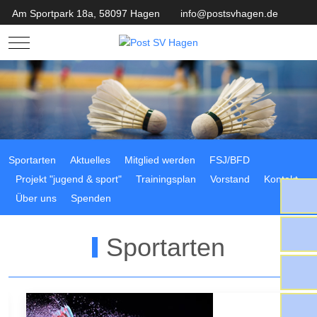
Am Sportpark 18a, 58097 Hagen
info@postsvhagen.de
Mobile Menu Toggle
Sportarten
Aktuelles
Mitglied werden
FSJ/BFD
Projekt "jugend & sport"
Trainingsplan
Vorstand
Kontakt
Über uns
Spenden
Sportarten