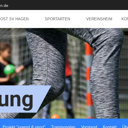
n.de
POST SV HAGEN
SPORTARTEN
VEREINSHEIM
KO
Projekt "jugend & sport"
Trainingsplan
Vorstand
Kontakt
Üb