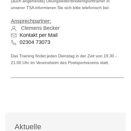
(auch angehende)
Übungsleiter/Breitensporttrainer in
unserer TSA informieren Sie sich bitte telefonisch bei:
Ansprechpartner:
Clemens Becker
Kontakt per Mail
02304 73073
Das Training findet jeden Dienstag in der Zeit von 19.30 -
21.00 Uhr im Vereinsheim des Postsportvereins statt.
Vorheriger Beitrag: Salsa / Bachata
Nächster Beitr
Zurück
Weiter
Aktuelle