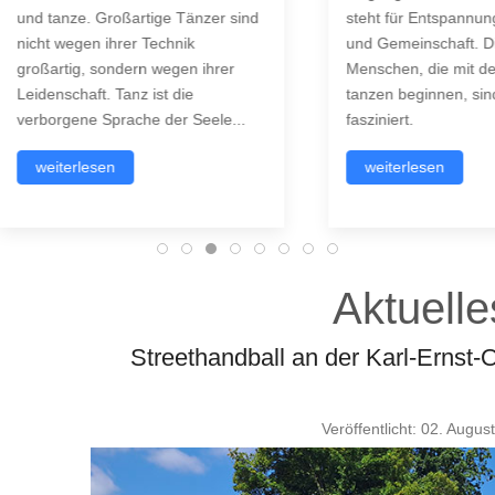
anze. Großartige Tänzer sind
steht für Entspannung, Sinnlic
 wegen ihrer Technik
und Gemeinschaft. Die meist
rtig, sondern wegen ihrer
Menschen, die mit dem Salsa
schaft. Tanz ist die
tanzen beginnen, sind sofort
rgene Sprache der Seele...
fasziniert.
terlesen
weiterlesen
Aktuelle
Streethandball an der Karl-Ernst
Veröffentlicht: 02. Augus