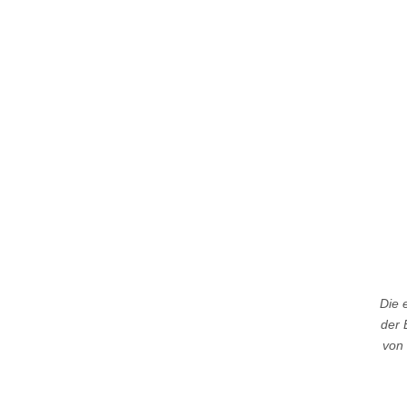
Die 
der 
von 