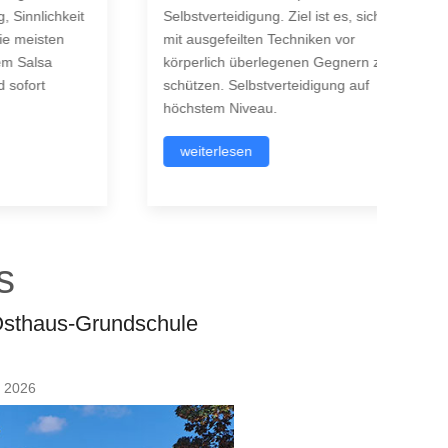
hkeit
Selbstverteidigung. Ziel ist es, sich
Traini
en
mit ausgefeilten Techniken vor
Beweg
körperlich überlegenen Gegnern zu
die R
schützen. Selbstverteidigung auf
Ausda
höchstem Niveau.
Bewegl
weiterlesen
wei
s
-Osthaus-Grundschule
t 2026