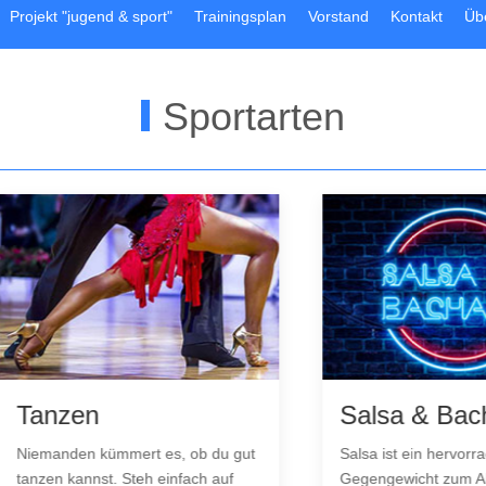
Projekt "jugend & sport"
Trainingsplan
Vorstand
Kontakt
Üb
Sportarten
zen
Salsa & Bachata
nden kümmert es, ob du gut
Salsa ist ein hervorragendes
n kannst. Steh einfach auf
Gegengewicht zum Alltag. Sa