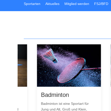
Sportarten
Aktuelles
Mitglied werden
FSJ/BFD
Badminton
Tan
Badminton ist eine Sportart für
Niema
 und
Jung und Alt, Groß und Klein,
tanze