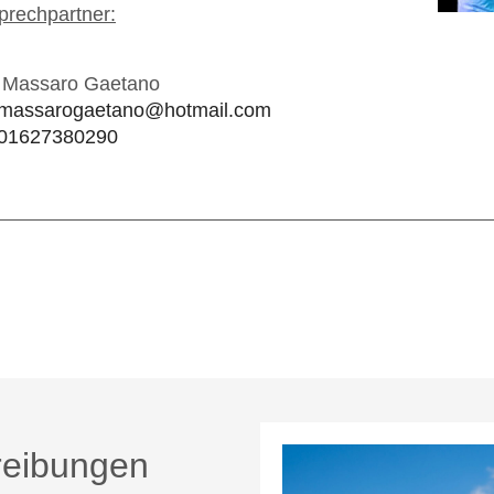
prechpartner:
Massaro Gaetano
massarogaetano@hotmail.com
01627380290
rheriger Beitrag: WING TZUN
Zurück
reibungen