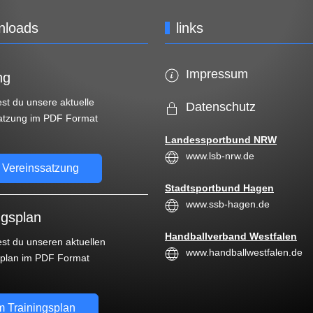
nloads
links
Impressum
ng
est du unsere aktuelle
Datenschutz
atzung im PDF Format
Landessportbund NRW
www.lsb-nrw.de
 Vereinssatzung
Stadtsportbund Hagen
www.ssb-hagen.de
ngsplan
Handballverband Westfalen
est du unseren aktuellen
www.handballwestfalen.de
splan im PDF Format
 Trainingsplan