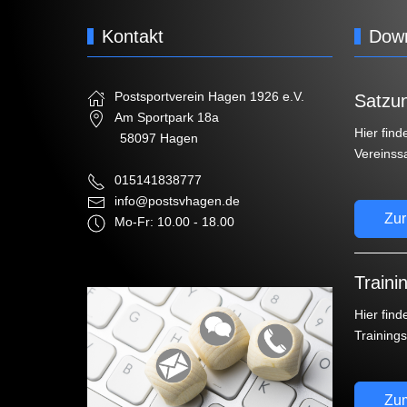
Kontakt
Dow
Postsportverein Hagen 1926 e.V.
Satzu
Am Sportpark 18a
Hier find
58097 Hagen
Vereinss
015141838777
info@postsvhagen.de
Zur
Mo-Fr: 10.00 - 18.00
Traini
Hier find
Training
Zum