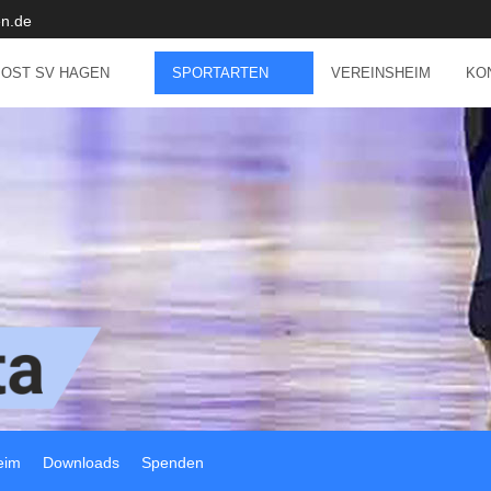
n.de
POST SV HAGEN
SPORTARTEN
VEREINSHEIM
KO
eim
Downloads
Spenden